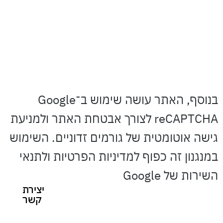
**ייתכנו הבדלים בין התיאור המובא באתר
זה לבין הדגמים המשווקים על-ידי חברתנו
קרא עוד » אתר זה מוגן באמצעות מנגנון
Google reCAPTCHA ומחוייב ל מדיניות
הפרטיות וכן תנאי השירות של Google
בנוסף, האתר עושה שימוש ב־Google
reCAPTCHA לצורך אבטחת האתר ולמניעת
גישה אוטומטית של גורמים זדוניים. השימוש
במנגנון זה כפוף למדיניות הפרטיות ולתנאי
השירות של Google
יצירת
קשר